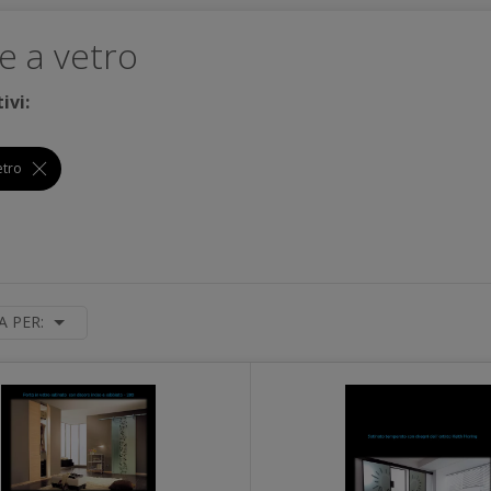
e a vetro
tivi:
vetro
A PER: