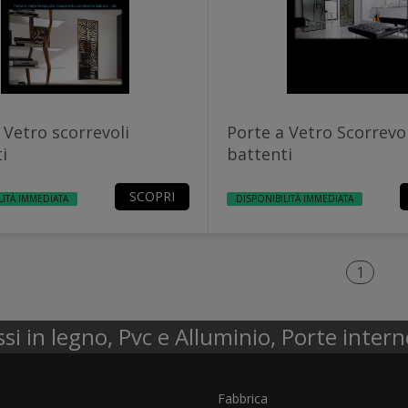
 Vetro scorrevoli
Porte a Vetro Scorrevol
i
battenti
SCOPRI
LITÀ IMMEDIATA
DISPONIBILITÀ IMMEDIATA
1
ssi in legno, Pvc e Alluminio, Porte intern
Fabbrica