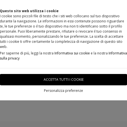
Questo sito web utilizza i cookie
I cookie sono piccoli file di testo che i siti web collocano sul tuo dispositivo
durante la navigazione. Le informazioni in essi contenute possono riguardare
te, le tue preferenze o il tuo dispositivo ma non ti identificano sotto il profilo
personale. Puoi liberamente prestare, rifiutare o revocare il tuo consenso in
qualsiasi momento, personalizzando le tue preferenze. La scelta di accettare
tutti i cookie ti offre certamente la completezza di navigazione di questo sito
RECENSIONI DA 5 STELLE
DOVE SIAMO
PRENOTA
web.
Per saperne di più, leggi la nostra
Informativa sui cookie
e la nostra
Informativa
sulla privacy
ACCETTA TUTTI I COOKIE
Personalizza preferenze