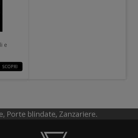
i e
SCOPRI
e, Porte blindate, Zanzariere.