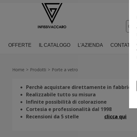
OFFERTE
IL CATALOGO
L'AZIENDA
CONTATTI
Home
Prodotti
Porte a vetro
Perchè acquistare direttamente in fabbrica?
Realizzabile tutto su misura
Infinite possibilità di colorazione
Cortesia e professionalità dal 1998
Recensioni da 5 stelle
clicca qui