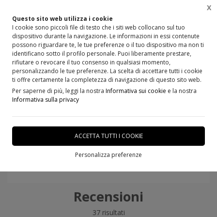
X
Questo sito web utilizza i cookie
I cookie sono piccoli file di testo che i siti web collocano sul tuo
dispositivo durante la navigazione. Le informazioni in essi contenute
possono riguardare te, le tue preferenze o il tuo dispositivo ma non ti
identificano sotto il profilo personale. Puoi liberamente prestare,
Home
Recensioni
rifiutare o revocare il tuo consenso in qualsiasi momento,
personalizzando le tue preferenze. La scelta di accettare tutti i cookie
ti offre certamente la completezza di navigazione di questo sito web.
Per saperne di più, leggi la nostra
Informativa sui cookie
e la nostra
Informativa sulla privacy
ACCETTA TUTTI I COOKIE
Vedi tutte le Google Reviews
Personalizza preferenze
Recensioni
37 risultati