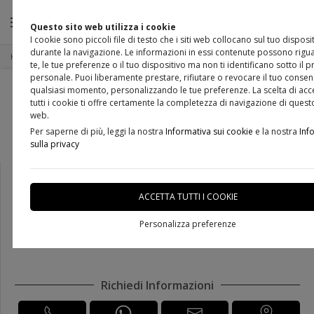
Questo sito web utilizza i cookie
I cookie sono piccoli file di testo che i siti web collocano sul tuo disposi
durante la navigazione. Le informazioni in essi contenute possono rigu
Home
Prodotti
Portone per esterno
te, le tue preferenze o il tuo dispositivo ma non ti identificano sotto il p
personale. Puoi liberamente prestare, rifiutare o revocare il tuo consen
qualsiasi momento, personalizzando le tue preferenze. La scelta di acc
tutti i cookie ti offre certamente la completezza di navigazione di quest
web.
Per saperne di più, leggi la nostra
Informativa sui cookie
e la nostra
Inf
sulla privacy
Portone massello Art. 3R AV
ACCETTA TUTTI I COOKIE
Personalizza preferenze
DISPONIBILITÀ IMMEDIATA
Richiedi Informazioni