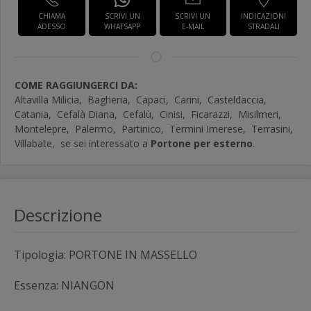
CHIAMA
SCRIVI UN
SCRIVI UN
INDICAZIONI
ADESSO
WHATSAPP
E-MAIL
STRADALI
COME RAGGIUNGERCI DA:
Altavilla Milicia,
Bagheria,
Capaci,
Carini,
Casteldaccia,
Catania,
Cefalà Diana,
Cefalù,
Cinisi,
Ficarazzi,
Misilmeri,
Montelepre,
Palermo,
Partinico,
Termini Imerese,
Terrasini,
Villabate,
se sei interessato a
Portone per esterno
.
Descrizione
Tipologia: PORTONE IN MASSELLO
Essenza: NIANGON