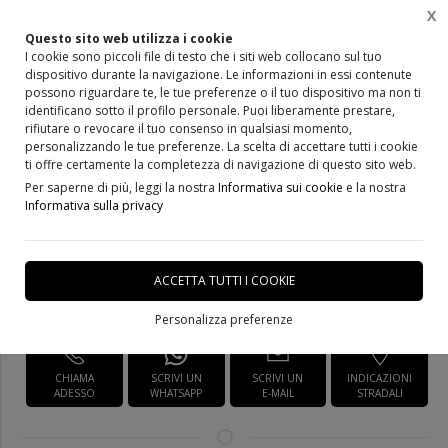
X
Questo sito web utilizza i cookie
I cookie sono piccoli file di testo che i siti web collocano sul tuo
dispositivo durante la navigazione. Le informazioni in essi contenute
Home
Prodotti
Porte Moderne Laminato
possono riguardare te, le tue preferenze o il tuo dispositivo ma non ti
identificano sotto il profilo personale. Puoi liberamente prestare,
rifiutare o revocare il tuo consenso in qualsiasi momento,
personalizzando le tue preferenze. La scelta di accettare tutti i cookie
ti offre certamente la completezza di navigazione di questo sito web.
Porta in laminato Art. Panix
Per saperne di più, leggi la nostra
Informativa sui cookie
e la nostra
Informativa sulla privacy
DISPONIBILE IN 20 GIORNI
ACCETTA TUTTI I COOKIE
Richiedi Informazioni
Personalizza preferenze
CHIAMA
SCRIVI UN
SCRIVI UN
INDICAZIONI
ADESSO
WHATSAPP
E-MAIL
STRADALI