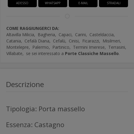
ADESSO
WHATSAPP
E-MAIL
STRADALI
COME RAGGIUNGERCI DA:
Altavilla Milicia,
Bagheria,
Capaci,
Carini,
Casteldaccia,
Catania,
Cefalà Diana,
Cefalù,
Cinisi,
Ficarazzi,
Misilmeri,
Montelepre,
Palermo,
Partinico,
Termini Imerese,
Terrasini,
Villabate,
se sei interessato a
Porte Classiche Massello
.
Descrizione
Tipologia: Porta massello
Essenza: Castagno