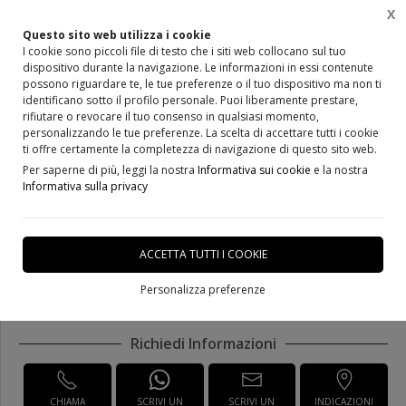
X
Questo sito web utilizza i cookie
I cookie sono piccoli file di testo che i siti web collocano sul tuo
dispositivo durante la navigazione. Le informazioni in essi contenute
Home
Prodotti
Porte Classiche Massello
possono riguardare te, le tue preferenze o il tuo dispositivo ma non ti
identificano sotto il profilo personale. Puoi liberamente prestare,
rifiutare o revocare il tuo consenso in qualsiasi momento,
personalizzando le tue preferenze. La scelta di accettare tutti i cookie
ti offre certamente la completezza di navigazione di questo sito web.
Per saperne di più, leggi la nostra
Informativa sui cookie
e la nostra
Informativa sulla privacy
Porta in massello Art. 127N
ACCETTA TUTTI I COOKIE
DISPONIBILE IN 20 GIORNI
Personalizza preferenze
Richiedi Informazioni
CHIAMA
SCRIVI UN
SCRIVI UN
INDICAZIONI