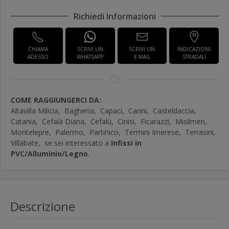
Richiedi Informazioni
CHIAMA
SCRIVI UN
SCRIVI UN
INDICAZIONI
ADESSO
WHATSAPP
E-MAIL
STRADALI
COME RAGGIUNGERCI DA:
Altavilla Milicia,
Bagheria,
Capaci,
Carini,
Casteldaccia,
Catania,
Cefalà Diana,
Cefalù,
Cinisi,
Ficarazzi,
Misilmeri,
Montelepre,
Palermo,
Partinico,
Termini Imerese,
Terrasini,
Villabate,
se sei interessato a
Infissi in
PVC/Alluminio/Legno
.
Descrizione