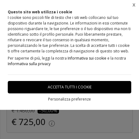
X
Questo sito web utilizza i cookie
I cookie sono piccoli file di testo che i siti web collocano sul tuo
dispositivo durante la navigazione. Le informazioni in essi contenute
Home
Prodotti
Infissi in PVC/Alluminio/Legno
possono riguardare te, le tue preferenze o il tuo dispositivo ma non ti
identificano sotto il profilo personale. Puoi liberamente prestare,
rifiutare o revocare il tuo consenso in qualsiasi momento,
personalizzando le tue preferenze. La scelta di accettare tutti i cookie
ti offre certamente la completezza di navigazione di questo sito web.
Per saperne di più, leggi la nostra
Informativa sui cookie
e la nostra
Finestra 2 ante Asimmetrica/
Informativa sulla privacy
Skywood/ Legno-Alluminio
ACCETTA TUTTI I COOKIE
DISPONIBILE IN 20 GIORNI
Personalizza preferenze
€ 1.450,00
-50,00%
€ 725,00