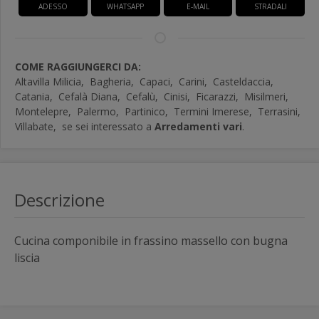
ADESSO
WHATSAPP
E-MAIL
STRADALI
COME RAGGIUNGERCI DA:
Altavilla Milicia,
Bagheria,
Capaci,
Carini,
Casteldaccia,
Catania,
Cefalà Diana,
Cefalù,
Cinisi,
Ficarazzi,
Misilmeri,
Montelepre,
Palermo,
Partinico,
Termini Imerese,
Terrasini,
Villabate,
se sei interessato a
Arredamenti vari
.
Descrizione
Cucina componibile in frassino massello con bugna
liscia