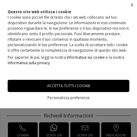
X
Questo sito web utilizza i cookie
I cookie sono piccoli file di testo che i siti web collocano sul tuo
dispositivo durante la navigazione. Le informazioni in essi contenute
Home
Prodotti
Arredamenti vari
possono riguardare te, le tue preferenze o il tuo dispositivo ma non ti
identificano sotto il profilo personale. Puoi liberamente prestare,
rifiutare o revocare il tuo consenso in qualsiasi momento,
personalizzando le tue preferenze. La scelta di accettare tutti i cookie
ti offre certamente la completezza di navigazione di questo sito web.
Per saperne di più, leggi la nostra
Informativa sui cookie
e la nostra
Cucina componibile Frassino
Informativa sulla privacy
massello
ACCETTA TUTTI I COOKIE
DISPONIBILE IN 20 GIORNI
Personalizza preferenze
Richiedi Informazioni
CHIAMA
SCRIVI UN
SCRIVI UN
INDICAZIONI